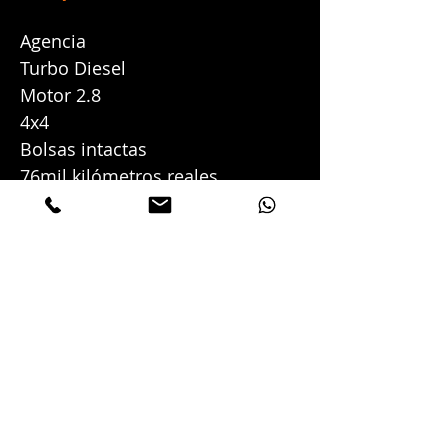
Agencia
Turbo Diesel
Motor 2.8
4x4
Bolsas intactas
76mil kilómetros reales
Controles en timón
Automático
Vidrios eléctricos
Cámara de retroceso
Halógenas
Rines de lujo
Duraliner