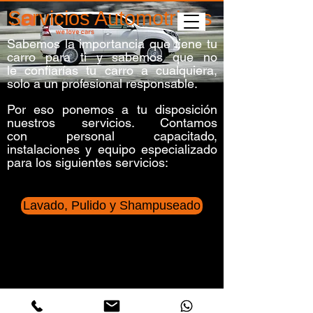
Servicios Automotrices
Sabemos la importancia que tiene tu
carro para ti y sabemos que no
le confiarías tu carro a cualquiera,
solo a un profesional responsable.
Por eso ponemos a tu disposición
nuestros servicios. Contamos
con personal capacitado,
instalaciones y equipo especializado
para los siguientes servicios:
Lavado, Pulido y Shampuseado
s al Teléfono +(504)3379-1756 o escríbanos a karmanserv